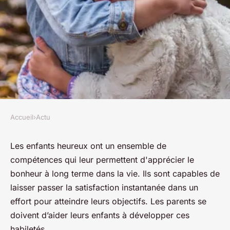
Accueil
›
Actu
ACTU
Comment élever des enfants
Les enfants heureux ont un ensemble de
compétences qui leur permettent d'apprécier le
heureux pour réussir dans la
bonheur à long terme dans la vie. Ils sont capables de
vie ?
laisser passer la satisfaction instantanée dans un
effort pour atteindre leurs objectifs. Les parents se
INESfr
•
8 octobre 2019
•
2 min de lecture
doivent d’aider leurs enfants à développer ces
habiletés.