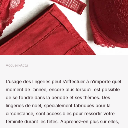
Accueil
›
Actu
ACTU
Comment être à la fois sexy et
L’usage des lingeries peut s’effectuer à n’importe quel
moment de l’année, encore plus lorsqu’il est possible
élégant pendant la période de
de se fondre dans la période et ses thèmes. Des
Noël ?
lingeries de noël, spécialement fabriqués pour la
circonstance, sont accessibles pour ressortir votre
INESfr
•
6 novembre 2023
•
3 min de lecture
féminité durant les fêtes. Apprenez-en plus sur elles,