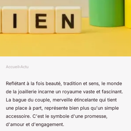
Accueil
›
Actu
ACTU
La bague de couple : Plus
Reflétant à la fois beauté, tradition et sens, le monde
de la joaillerie incarne un royaume vaste et fascinant.
qu'un simple bijou, un lien
La bague du couple, merveille étincelante qui tient
unique
une place à part, représente bien plus qu'un simple
accessoire. C'est le symbole d'une promesse,
INESfr
•
16 octobre 2023
•
3 min de lecture
d'amour et d'engagement.