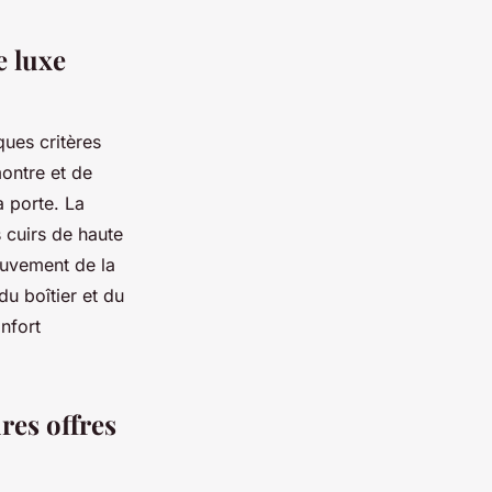
e luxe
ues critères
montre et de
 porte. La
s cuirs de haute
mouvement de la
du boîtier et du
nfort
res offres