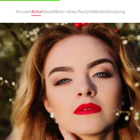
Accueil
Actu
Beauté
Bien-etre
Lifestyle
Mode
Shopping