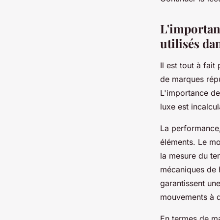
INESfr
•
13 octobre 2023
•
3 min de lecture
L'importan
utilisés da
Il est tout à fai
de marques répu
L'importance de 
luxe est incalcu
La performance,
éléments. Le m
la mesure du te
mécaniques de 
garantissent un
mouvements à qu
En termes de ma