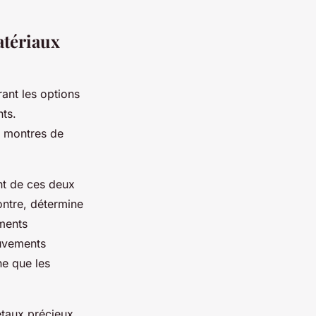
atériaux
rant les options
ts.
s montres de
nt de ces deux
ntre, détermine
ments
uvements
he que les
étaux précieux