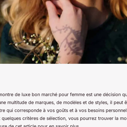
: comment choisir
montre de luxe bon marché pour femme est une décision qui
une multitude de marques, de modèles et de styles, il peut êt
 pour femme ?
tre qui corresponde à vos goûts et à vos besoins personnel
t quelques critères de sélection, vous pourrez trouver la mo
ture de cet article pour en savoir plus.