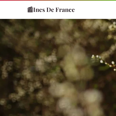
📰
Ines De France