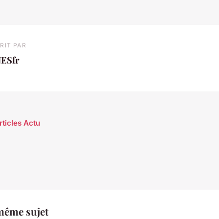
RIT PAR
NESfr
rticles Actu
même sujet