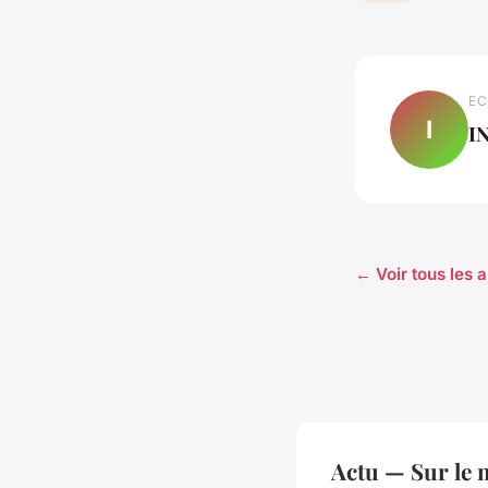
EC
I
I
← Voir tous les a
Actu — Sur le 