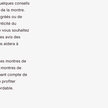
quelques conseils
é de la montre.
agréés ou de
nticité du
ue vous souhaitez
les avis des
us aidera à
 les montres de
e montres de
enant compte de
e profiter
ordable.