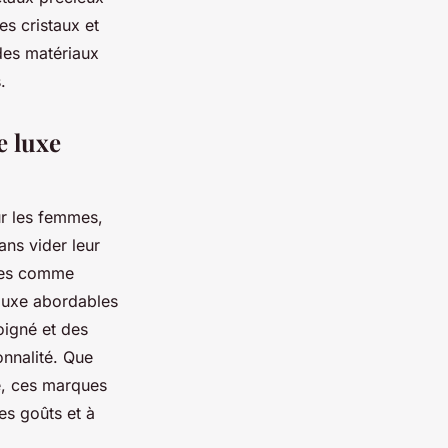
es cristaux et
 des matériaux
.
e luxe
r les femmes,
ns vider leur
ques comme
 luxe abordables
oigné et des
onnalité. Que
e, ces marques
es goûts et à