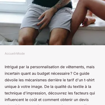
Accueil
›
Mode
MODE
Vêtement personnalisé :
Intrigué par la personnalisation de vêtements, mais
incertain quant au budget nécessaire ? Ce guide
combien cela coûte ?
dévoile les mécanismes derrière le tarif d'un t-shirt
unique à votre image. De la qualité du textile à la
INESfr
•
4 avril 2024
•
3 min de lecture
technique d'impression, découvrez les facteurs qui
influencent le coût et comment obtenir un devis