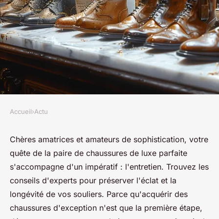
Accueil
›
Actu
ACTU
Votre boutique pour
Chères amatrices et amateurs de sophistication, votre
quête de la paire de chaussures de luxe parfaite
chaussures et entretien de
s'accompagne d'un impératif : l'entretien. Trouvez les
luxe
conseils d'experts pour préserver l'éclat et la
longévité de vos souliers. Parce qu'acquérir des
INESfr
•
8 mai 2024
•
3 min de lecture
chaussures d'exception n'est que la première étape,