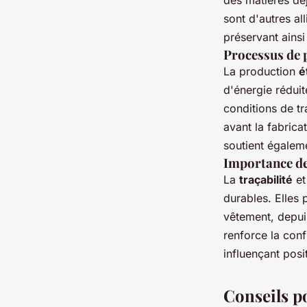
des matières déj
sont d'autres al
préservant ainsi
Processus de 
La production
é
d'énergie rédui
conditions de t
avant la fabrica
soutient égaleme
Importance de 
La
traçabilité
et
durables. Elles
vêtement, depui
renforce la con
influençant pos
Conseils p