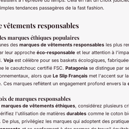
 résistent à l'épreuve du temps. Cela en fait un choix judicie
simples tendances passagères de la fast fashion.
 vêtements responsables
des marques éthiques populaires
-unes des
marques de vêtements responsables
les plus r
par leur approche
éco-responsable
et leur attention à l'impa
l.
Veja
est célèbre pour ses baskets écologiques, fabriquées
 le caoutchouc certifié FSC.
Patagonia
se distingue par 
ronnementaux, alors que
Le Slip Français
met l'accent sur la
e. Ces marques reflètent un engagement profond envers la
hoix de marques responsables
s
marques de vêtements éthiques
, considérez plusieurs cri
rifiez l'utilisation de matières
durables
comme le coton bio
. De plus, privilégiez les marques qui adoptent des pratiqu