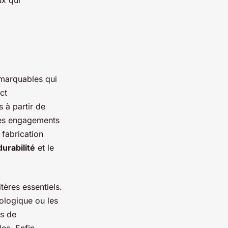
ux qui
emarquables qui
ct
 à partir de
ses engagements
 fabrication
durabilité
et le
tères essentiels.
logique ou les
es de