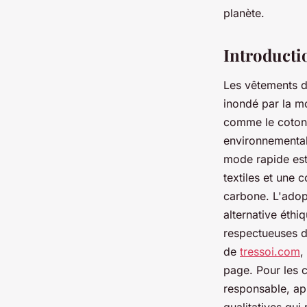
INESfr
•
14 avril 2025
•
4 min de lecture
planète.
Introducti
Les vêtements 
inondé par la m
comme le coton b
environnementale
mode rapide est
textiles et une
carbone. L'adop
alternative éthi
respectueuses de
de
tressoi.com
,
page. Pour les 
responsable, app