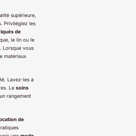
lité supérieure,
s
. Privilégiez les
riqués de
e, le lin ou le
. Lorsque vous
de matériaux
ité. Lavez-les à
res. Le
soins
 un rangement
location de
ratiques
uvoir une
mode