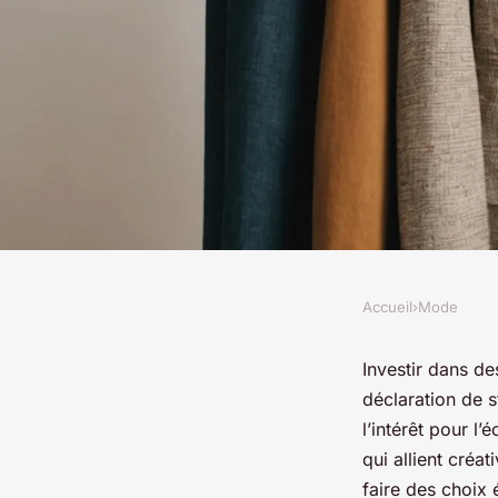
Accueil
›
Mode
MODE
Vêtements durables 
Investir dans de
déclaration de s
éthique et tendance
l’intérêt pour l
qui allient créa
faire des choix