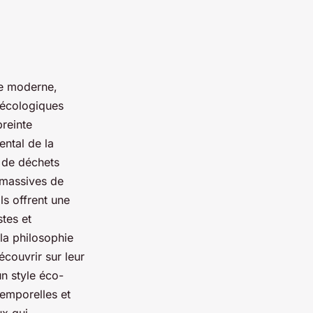
e moderne,
 écologiques
preinte
ental de la
 de déchets
 massives de
s offrent une
stes et
la philosophie
écouvrir sur leur
n style éco-
temporelles et