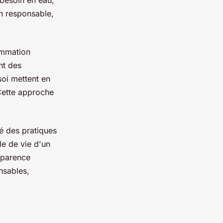
 besoin en eau,
n responsable,
ommation
nt des
soi mettent en
 Cette approche
é des pratiques
e de vie d'un
sparence
nsables,