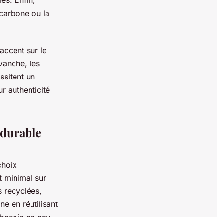
es. Enfin,
carbone ou la
accent sur le
vanche, les
ssitent un
r authenticité
 durable
choix
t minimal sur
s recyclées,
ne en réutilisant