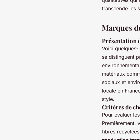
qualitatives qui
transcende les 
Marques de
Présentation 
Voici quelques
se distinguent 
environnementa
matériaux comme
sociaux et envi
locale en Franc
style.
Critères de c
Pour évaluer le
Premièrement, vé
fibres recyclées