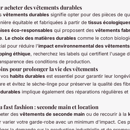
ur acheter des vêtements durables
es
vêtements durables
signifie opter pour des pièces de qua
ière équitable et fabriquées à partir de
tissus écologique
ises éco-responsables
qui proposent des
vêtements fab
e
.
Le choix des matières durables
comme le coton biologiqu
ial pour réduire l'
impact environnemental des vêtements
pping éthique
, recherchez les labels qui certifient l'usage 
transparence des conditions de production.
oins pour prolonger la vie des vêtements
e vos
habits durables
est essentiel pour garantir leur longév
e et évitez le sèche-linge pour préserver la qualité des fib
 durables
implique également des réparations régulières et
u fast fashion : seconde main et location
heter des
vêtements de seconde main
ou de recourir à la
 varier votre garde-robe avec un minimum d'impact. Ces p
léger la demande sur la production industrielle et de promo