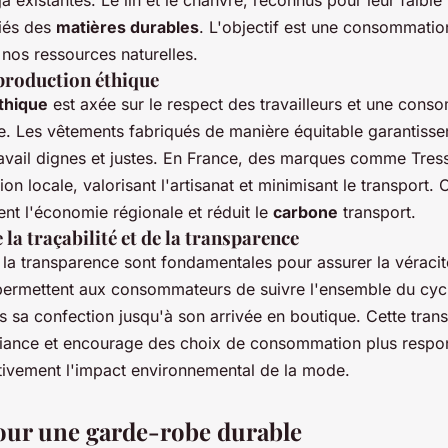
à existantes. Le lin et le chanvre, reconnus pour leur faible
liés des
matières durables
. L'objectif est une consommatio
 nos ressources naturelles.
production éthique
thique
est axée sur le respect des travailleurs et une cons
te. Les vêtements fabriqués de manière équitable garantisse
ravail dignes et justes. En France, des marques comme Tres
tion locale, valorisant l'artisanat et minimisant le transport.
nt l'économie régionale et réduit le
carbone
transport.
la traçabilité et de la transparence
 la transparence sont fondamentales pour assurer la véracit
 permettent aux consommateurs de suivre l'ensemble du cycl
s sa confection jusqu'à son arrivée en boutique. Cette tran
fiance et encourage des choix de consommation plus respo
itivement l'impact environnemental de la mode.
our une garde-robe durable