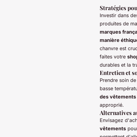
Stratégies po
Investir dans d
produites de man
marques frança
manière éthiqu
chanvre est cruc
faites votre
sho
durables et la 
Entretien et s
Prendre soin d
basse températur
des vêtements
approprié.
Alternatives a
Envisagez d'ac
vêtements
pour
permettent d'al