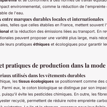
nsparente
et se conforment à des normes de travail équitabl
mpact environnemental, comme la réduction de l'empreinte 
able de l'eau.
entre marques durables locales et internationales
les, telles que celles établies en France, mettent souvent l'
ional
et la réduction des émissions liées au transport. En re
tionales peuvent proposer une variété plus large, mais néce
 de leurs pratiques
éthiques
et écologiques pour garantir leu
et pratiques de production dans la mode
riaux utilisés dans les vêtements durables
hique, les
tissus écologiques
se positionnent comme des 
. Parmi eux, le coton biologique se distingue par son impac
 puisqu'il évite les pesticides chimiques. En outre, les fibre
lyester recyclé, permettent de réduire notre empreinte carbo