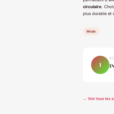
circulaire
. Choi
plus durable et 
Mode
EC
I
I
← Voir tous les 